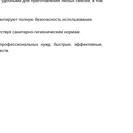
о удобными для приготовления любых смесей, в том
рантируют полную безопасность использования.
етствуя санитарно-гигиеническим нормам.
 профессиональных нужд: быстрые, эффективные,
еств.