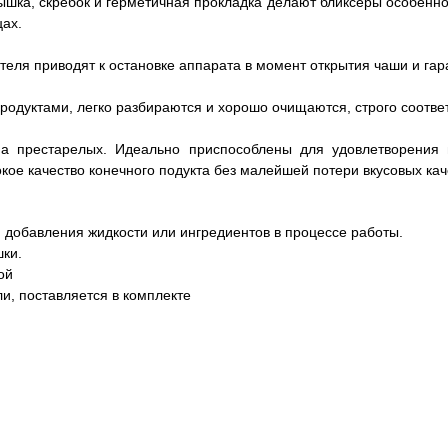
ышка, скребок и герметичная прокладка делают бликсеры особенн
цах.
теля приводят к остановке аппарата в момент открытия чаши и га
продуктами, легко разбираются и хорошо очищаются, строго соотв
ма престарелых. Идеально приспособлены для удовлетворения
ое качество конечного подукта без малейшей потери вкусовых кач
 добавления жидкости или ингредиентов в процессе работы.
ки.
ой
и, поставляется в комплекте