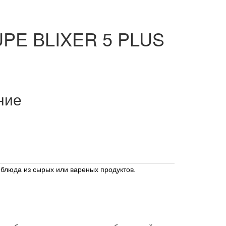
PE BLIXER 5 PLUS
ние
 блюда из сырых или вареных продуктов.