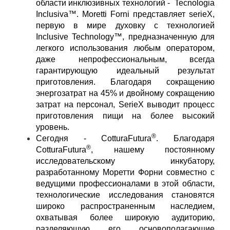
области инклюзивных технологий - Tecnologia
Inclusiva™. Moretti Forni представляет serieX,
первую в мире духовку с технологией
Inclusive Technology™, предназначенную для
легкого использования любым оператором,
даже непрофессиональным, всегда
гарантирующую идеальный результат
приготовления. Благодаря сокращению
энергозатрат на 45% и двойному сокращению
затрат на персонал, SerieX выводит процесс
приготовления пищи на более высокий
уровень.
®
Сегодня - CotturaFutura
. Благодаря
®
CotturaFutura
, нашему постоянному
исследовательскому инкубатору,
разработанному Моретти Форни совместно с
ведущими профессионалами в этой области,
технологические исследования становятся
широко распространенным наследием,
охватывая более широкую аудиторию,
разделяющую его основополагающие