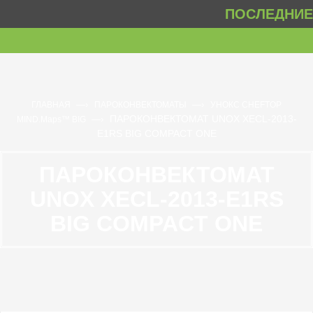
ПОСЛЕДНИЕ 
—›
—›
ГЛАВНАЯ
ПАРОКОНВЕКТОМАТЫ
УНОКС CHEFTOP
ПАРОКОНВЕКТОМАТ UNOX XECL-2013-
—›
MIND.Maps™ BIG
E1RS BIG COMPACT ONE
ПАРОКОНВЕКТОМАТ
UNOX XECL-2013-E1RS
BIG COMPACT ONE