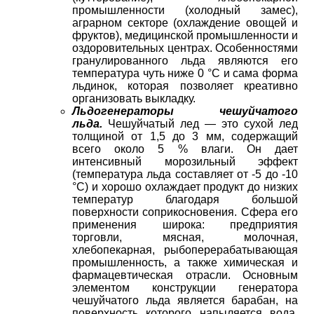
промышленности (холодный замес),
аграрном секторе (охлаждение овощей и
фруктов), медицинской промышленности и
оздоровительных центрах. Особенностями
гранулированного льда являются его
температура чуть ниже 0 °С и сама форма
льдинок, которая позволяет креативно
организовать выкладку.
Льдогенераторы чешуйчатого
льда.
Чешуйчатый лед — это сухой лед
толщиной от 1,5 до 3 мм, содержащий
всего около 5 % влаги. Он дает
интенсивный морозильный эффект
(температура льда составляет от -5 до -10
°С) и хорошо охлаждает продукт до низких
температур благодаря большой
поверхности соприкосновения. Сфера его
применения широка: предприятия
торговли, мясная, молочная,
хлебопекарная, рыбоперерабатывающая
промышленность, а также химическая и
фармацевтическая отрасли. Основным
элементом конструкции генератора
чешуйчатого льда является барабан, на
поверхность которого напыляется вода.