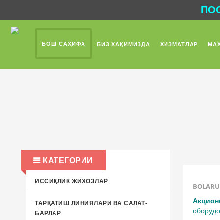
ПОС
БОШ САҲИФА
БИЗ ХАҚИМИЗДА
ХИЗМАТЛАР
МА
КАТЕГОРИИ
ИССИҚЛИК ЖИХОЗЛАР
BOLARU
Акцио
ТАРҚАТИШ ЛИНИЯЛАРИ ВА САЛАТ-
оборудо
БАРЛАР