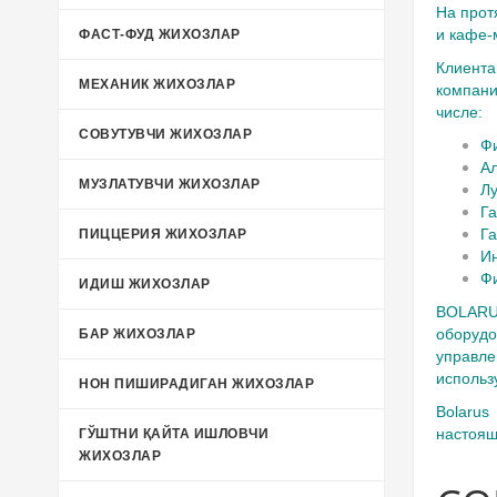
На прот
и кафе-
ФАСТ-ФУД ЖИХОЗЛАР
Клиента
МЕХАНИК ЖИХОЗЛАР
компани
числе:
СОВУТУВЧИ ЖИХОЗЛАР
Фи
А
МУЗЛАТУВЧИ ЖИХОЗЛАР
Лу
Га
Га
ПИЦЦЕРИЯ ЖИХОЗЛАР
И
Фи
ИДИШ ЖИХОЗЛАР
BOLARU
оборудо
БАР ЖИХОЗЛАР
управле
использ
НОН ПИШИРАДИГАН ЖИХОЗЛАР
Bolarus
настоящ
ГЎШТНИ ҚАЙТА ИШЛОВЧИ
ЖИХОЗЛАР