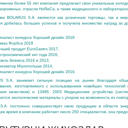
яжении более 55 лет компания предлагает свои уникальные холоди
мороженых, отрасли HoReCa, а также медицинского и лабораторног
ми BOLARUS S.A. являются как розничные торговцы, так и мир
я добилась больших успехов и получила множество наград за до
налист конкурса Хороший дизайн 2018
лмаз Форбса 2018
чший продукт EuroGastro 2017,
строномический хит года 2016,
зель бизнеса 2016 и 2013,
нноватор Малопольши 2014,
налист конкурса Хороший дизайн 2016.
S S.A. занимает сильную позицию на рынке благодаря обши
вания, изготовляемого с использованием новейших технологий 
ния качеством) и 13485: 2003 Медицинские устройства (систе
уются экологические материалы с упором на возможность их повто
 S.A. постоянно совершенствует свою продукцию в области энер
ее время в компании работает около 250 специалистов, она предо