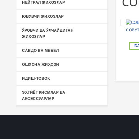
СО
НЕЙТРАЛ ЖИХОЗЛАР
ЮВУВЧИ ЖИХОЗЛАР
СОВУТ
ЎРОВЧИ ВА ЎЛЧАЙДИГАН
ЖИХОЗЛАР
Б
САВДО ВА МЕБЕЛ
ОШХОНА ЖИҲОЗИ
ИДИШ-ТОВОҚ
ЭҲТИЁТ ҚИСМЛАР ВА
АКСЕССУАРЛАР