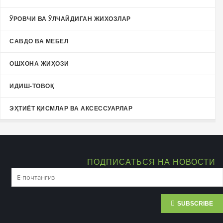
ЎРОВЧИ ВА ЎЛЧАЙДИГАН ЖИХОЗЛАР
САВДО ВА МЕБЕЛ
ОШХОНА ЖИҲОЗИ
ИДИШ-ТОВОҚ
ЭҲТИЁТ ҚИСМЛАР ВА АКСЕССУАРЛАР
ПОДПИСАТЬСЯ НА НОВОСТИ
SUBSCRIBE