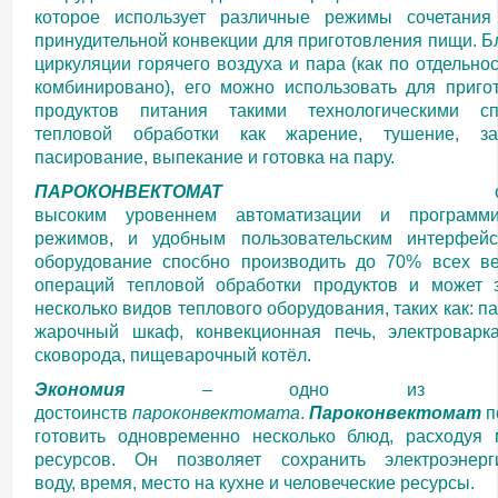
которое использует различные режимы сочетани
принудительной конвекции для приготовления пищи. Б
циркуляции горячего воздуха и пара (как по отдельнос
комбинировано), его можно использовать для приго
продуктов питания такими технологическими сп
тепловой обработки как жарение, тушение, зап
пасирование, выпекание и готовка на пару.
ПАРОКОНВЕКТОМАТ
высоким
уровеннем автоматизации и программи
режимов, и удобным пользовательским интерфей
оборудование спосбно производить до 70% всех в
операций тепловой обработки продуктов и может 
несколько видов теплового оборудования, таких как: п
жарочный шкаф, конвекционная печь, электроварка
сковорода, пищеварочный котёл.
Экономия
– одно из глав
достоинств
пароконвектомата
.
Пароконвектомат
п
готовить одновременно несколько блюд, расходуя
ресурсов. Он позволяет сохранить электроэнерг
воду, время, место на кухне и человеческие ресурсы.