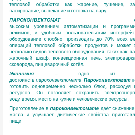
тепловой обработки как жарение, тушение, зап
пасирование, выпекание и готовка на пару.
ПАРОКОНВЕКТОМАТ
высоким
уровеннем автоматизации и программи
режимов, и удобным пользовательским интерфей
оборудование спосбно производить до 70% всех в
операций тепловой обработки продуктов и может 
несколько видов теплового оборудования, таких как: п
жарочный шкаф, конвекционная печь, электроварка
сковорода, пищеварочный котёл.
Экономия
– одно из глав
достоинств
пароконвектомата
.
Пароконвектомат
п
готовить одновременно несколько блюд, расходуя
ресурсов. Он позволяет сохранить электроэнерг
воду, время, место на кухне и человеческие ресурсы.
Приготовление в
пароконвектомате
даёт снижение
масла и улучшает диетические свойства приготав
пищи.