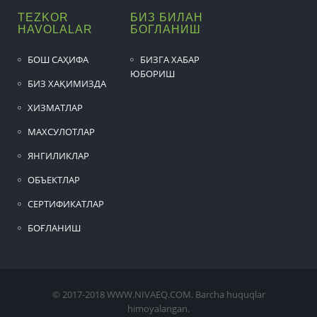
TEZKOR
БИЗ БИЛАН
HAVOLALAR
БОГЛАНИШ
БОШ САҲИФА
БИЗГА ХАБАР
ЮБОРИШ
БИЗ ХАҚИМИЗДА
ХИЗМАТЛАР
МАХСУЛОТЛАР
ЯНГИЛИКЛАР
ОБЪЕКТЛАР
СЕРТИФИКАТЛАР
БОҒЛАНИШ
© 2017-2018 WWW.NIVAEQ.COM. Barcha huquqlar
himoyalangan.